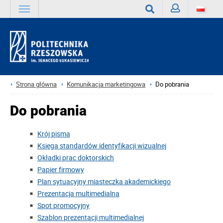
Zaloguj
Wyszukaj
Strona główna
Komunikacja marketingowa
Do pobrania
Do pobrania
Krój pisma
Księga standardów identyfikacji wizualnej
Okładki prac doktorskich
Papier firmowy
Plan sytuacyjny miasteczka akademickiego
Prezentacja multimedialna
Spot promocyjny
Szablon prezentacji multimedialnej