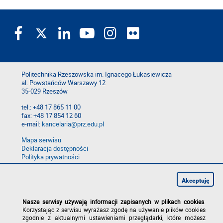
Politechnika Rzeszowska im. Ignacego Łukasiewicza
al. Powstańców Warszawy 12
35-029 Rzeszów
tel.: +48 17 865 11 00
fax: +48 17 854 12 60
e-mail:
kancelaria@prz.edu.pl
Mapa serwisu
Deklaracja dostępności
Polityka prywatności
Zgłoś błąd na stronie
Zgłoś naruszenie
Akceptuję
Nasze serwisy używają informacji zapisanych w plikach cookies
.
Korzystając z serwisu wyrażasz zgodę na używanie plików cookies
zgodnie z aktualnymi ustawieniami przeglądarki, które możesz