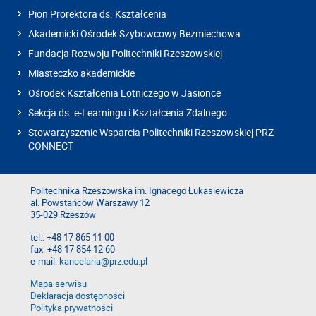
Pion Prorektora ds. Kształcenia
Akademicki Ośrodek Szybowcowy Bezmiechowa
Fundacja Rozwoju Politechniki Rzeszowskiej
Miasteczko akademickie
Ośrodek Kształcenia Lotniczego w Jasionce
Sekcja ds. e-Learningu i Kształcenia Zdalnego
Stowarzyszenie Wsparcia Politechniki Rzeszowskiej PRZ-
CONNECT
Politechnika Rzeszowska im. Ignacego Łukasiewicza
al. Powstańców Warszawy 12
35-029 Rzeszów
tel.: +48 17 865 11 00
fax: +48 17 854 12 60
e-mail:
kancelaria@prz.edu.pl
Mapa serwisu
Deklaracja dostępności
Polityka prywatności