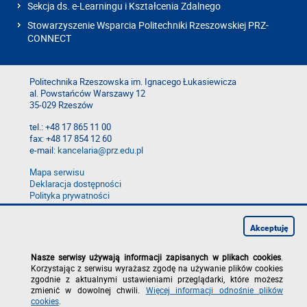
Sekcja ds. e-Learningu i Kształcenia Zdalnego
Stowarzyszenie Wsparcia Politechniki Rzeszowskiej PRZ-
CONNECT
Politechnika Rzeszowska im. Ignacego Łukasiewicza
al. Powstańców Warszawy 12
35-029 Rzeszów
tel.: +48 17 865 11 00
fax: +48 17 854 12 60
e-mail:
kancelaria@prz.edu.pl
Mapa serwisu
Deklaracja dostępności
Polityka prywatności
Zgłoś błąd na stronie
Zgłoś naruszenie
Akceptuję
Nasze serwisy używają informacji zapisanych w plikach cookies
.
Korzystając z serwisu wyrażasz zgodę na używanie plików cookies
zgodnie z aktualnymi ustawieniami przeglądarki, które możesz
zmienić w dowolnej chwili.
Więcej informacji odnośnie plików
cookies
.