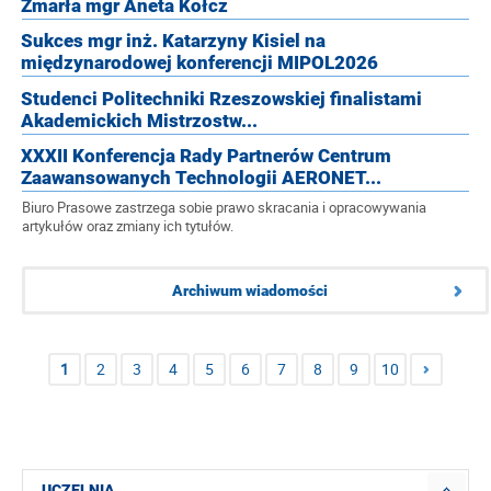
Zmarła mgr Aneta Kołcz
Sukces mgr inż. Katarzyny Kisiel na
międzynarodowej konferencji MIPOL2026
Studenci Politechniki Rzeszowskiej finalistami
Akademickich Mistrzostw...
XXXII Konferencja Rady Partnerów Centrum
Zaawansowanych Technologii AERONET...
Biuro Prasowe zastrzega sobie prawo skracania i opracowywania
artykułów oraz zmiany ich tytułów.
Archiwum wiadomości
1
2
3
4
5
6
7
8
9
10
UCZELNIA