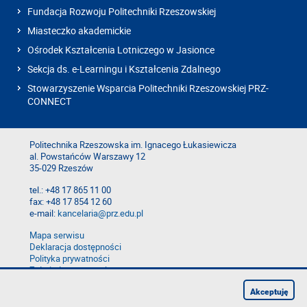
Fundacja Rozwoju Politechniki Rzeszowskiej
Miasteczko akademickie
Ośrodek Kształcenia Lotniczego w Jasionce
Sekcja ds. e-Learningu i Kształcenia Zdalnego
Stowarzyszenie Wsparcia Politechniki Rzeszowskiej PRZ-
CONNECT
Politechnika Rzeszowska im. Ignacego Łukasiewicza
al. Powstańców Warszawy 12
35-029 Rzeszów
tel.: +48 17 865 11 00
fax: +48 17 854 12 60
e-mail:
kancelaria@prz.edu.pl
Mapa serwisu
Deklaracja dostępności
Polityka prywatności
Zgłoś błąd na stronie
Zgłoś naruszenie
Akceptuję